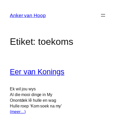
Skip
to
Anker van Hoop
content
Etiket:
toekoms
Eer van Konings
Ek wil jou wys
Al die mooi dinge in My
Onontdek lê hulle en wag
Hulle roep ‘Kom soek na my’
(meer…)